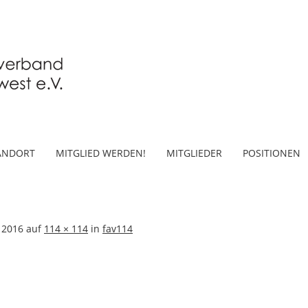
ANDORT
MITGLIED WERDEN!
MITGLIEDER
POSITIONEN
 2016
auf
114 × 114
in
fav114