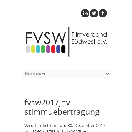
fvsw2017jhv-
stimmuebertragung
Veröffentlicht am
um
30. Dezember 2017
auf
1240 × 1753
in
fvsw2017jhv-