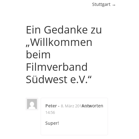
Stuttgart
→
Ein Gedanke zu
„
Willkommen
beim
Filmverband
Südwest e.V.
“
Peter
-
Antworten
8. März 2018 um
14:56
Super!